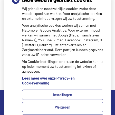
Deze website gebruikt cookies
Eigen risico gaat onder toekomstig kabinet omhoog
30
Wij gebruiken noodzakelijke cookies zodat deze
januari 2026
website goed kan werken. Voor analytische cookies
Schurft sinds corona geen vergeten ziekte meer: aantal
en externe inhoud vragen wij uw toestemming.
uitbraken fors gestegen
30 januari 2026
Voor analytische cookies werken wij samen met
Matomo en Google Analytics. Voor externe inhoud
Kunst van Marlies Spijker in onze praktijk
27 januari 2026
werken wij samen met Google (Maps, Translate en
CZ vergoedt zorg van twee gespecialiseerde
Reviews), YouTube, Vimeo, Facebook, Instagram, X
(Twitter), Qualizorg, Patiëntenvertellen en
revalidatieartsen niet meer
20 januari 2026
ZorgkaartNederland. Deze partijen kunnen gegevens
zoals uw IP-adres verwerken.
Via Cookie-instellingen onderaan de website kunt u
op ieder moment uw toestemming intrekken of
aanpassen.
Lees meer over onze Privacy- en
Cookieverklaring.
Instellingen
Weigeren
Uw Zorg Online
|
Beheer