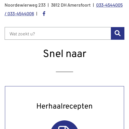
Noordewierweg
233
3812 DH
Amersfoort
033-4544005
Tel:
Bezoek
/ 033-4544006
onze
facebook
Zoe
pagina
Snel naar
Herhaalrecepten