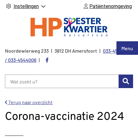
Instellingen
Patiëntenomgeving
Hoof
Menu
Noordewierweg
233
3812 DH
Amersfoort
033-4544005
Tel:
Bezoek
/ 033-4544006
onze
facebook
Zoe
pagina
Terug naar overzicht
Corona-vaccinatie 2024