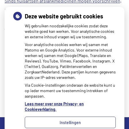
Sinds huisartsen afslankmedicijnen mogen voorschrijven,
neemt gebruik toe
30 januari 2026
Deze website gebruikt cookies
Eigen risico gaat onder toekomstig kabinet omhoog
30
Wij gebruiken noodzakelijke cookies zodat deze
januari 2026
website goed kan werken. Voor analytische cookies
Schurft sinds corona geen vergeten ziekte meer: aantal
en externe inhoud vragen wij uw toestemming.
uitbraken fors gestegen
30 januari 2026
Voor analytische cookies werken wij samen met
Matomo en Google Analytics. Voor externe inhoud
Kunst van Marlies Spijker in onze praktijk
27 januari 2026
werken wij samen met Google (Maps, Translate en
CZ vergoedt zorg van twee gespecialiseerde
Reviews), YouTube, Vimeo, Facebook, Instagram, X
(Twitter), Qualizorg, Patiëntenvertellen en
revalidatieartsen niet meer
20 januari 2026
ZorgkaartNederland. Deze partijen kunnen gegevens
zoals uw IP-adres verwerken.
Via Cookie-instellingen onderaan de website kunt u
op ieder moment uw toestemming intrekken of
aanpassen.
Lees meer over onze Privacy- en
Cookieverklaring.
Instellingen