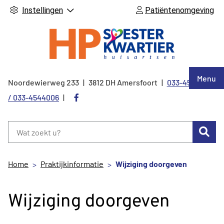
Instellingen
Patiëntenomgeving
Hoof
Menu
Noordewierweg
233
3812 DH
Amersfoort
033-4544005
Tel:
Bezoek
/ 033-4544006
onze
facebook
Zoe
pagina
Home
Praktijkinformatie
Wijziging doorgeven
Wijziging doorgeven