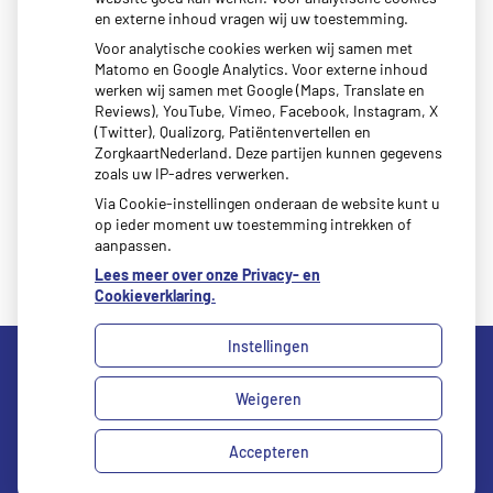
Schurft sinds corona geen vergeten ziekte meer: aantal
en externe inhoud vragen wij uw toestemming.
uitbraken fors gestegen
30 januari 2026
Voor analytische cookies werken wij samen met
Matomo en Google Analytics. Voor externe inhoud
Kunst van Marlies Spijker in onze praktijk
27 januari 2026
werken wij samen met Google (Maps, Translate en
CZ vergoedt zorg van twee gespecialiseerde
Reviews), YouTube, Vimeo, Facebook, Instagram, X
(Twitter), Qualizorg, Patiëntenvertellen en
revalidatieartsen niet meer
20 januari 2026
ZorgkaartNederland. Deze partijen kunnen gegevens
zoals uw IP-adres verwerken.
Via Cookie-instellingen onderaan de website kunt u
op ieder moment uw toestemming intrekken of
aanpassen.
Lees meer over onze Privacy- en
Cookieverklaring.
Instellingen
Weigeren
Uw Zorg Online
|
Beheer
Privacy verklaring
|
Cookie-instellingen
|
Voorwaarden
Accepteren