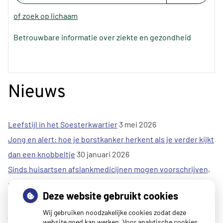
of zoek op lichaam
Betrouwbare informatie over ziekte en gezondheid
Nieuws
Leefstijl in het Soesterkwartier
3 mei 2026
Jong en alert: hoe je borstkanker herkent als je verder kijkt
dan een knobbeltje
30 januari 2026
Sinds huisartsen afslankmedicijnen mogen voorschrijven,
neemt gebruik toe
30 januari 2026
Deze website gebruikt cookies
Eigen risico gaat onder toekomstig kabinet omhoog
30
Wij gebruiken noodzakelijke cookies zodat deze
januari 2026
website goed kan werken. Voor analytische cookies