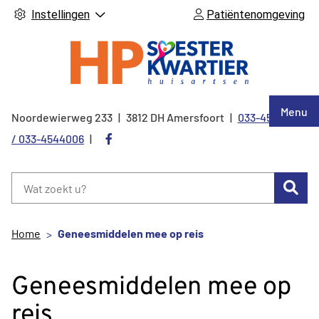
Instellingen
Patiëntenomgeving
Hoof
Menu
Noordewierweg
233
3812 DH
Amersfoort
033-4544005
Tel:
Bezoek
/ 033-4544006
onze
facebook
Zoe
pagina
Home
Geneesmiddelen mee op reis
Geneesmiddelen mee op
reis