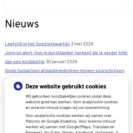
Nieuws
Leefstijl in het Soesterkwartier
3 mei 2026
Jong en alert: hoe je borstkanker herkent als je verder kijkt
dan een knobbeltje
30 januari 2026
Sinds huisartsen afslankmedicijnen mogen voorschrijven,
neemt gebruik toe
30 januari 2026
Deze website gebruikt cookies
Eigen risico gaat onder toekomstig kabinet omhoog
30
Wij gebruiken noodzakelijke cookies zodat deze
januari 2026
website goed kan werken. Voor analytische cookies
Schurft sinds corona geen vergeten ziekte meer: aantal
en externe inhoud vragen wij uw toestemming.
uitbraken fors gestegen
30 januari 2026
Voor analytische cookies werken wij samen met
Matomo en Google Analytics. Voor externe inhoud
Kunst van Marlies Spijker in onze praktijk
27 januari 2026
werken wij samen met Google (Maps, Translate en
CZ vergoedt zorg van twee gespecialiseerde
Reviews), YouTube, Vimeo, Facebook, Instagram, X