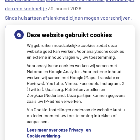
dan een knobbeltje
30 januari 2026
Sinds huisartsen afslankmedicijnen mogen voorschrijven,
neemt gebruik toe
30 januari 2026
Deze website gebruikt cookies
Eigen risico gaat onder toekomstig kabinet omhoog
30
Wij gebruiken noodzakelijke cookies zodat deze
januari 2026
website goed kan werken. Voor analytische cookies
Schurft sinds corona geen vergeten ziekte meer: aantal
en externe inhoud vragen wij uw toestemming.
uitbraken fors gestegen
30 januari 2026
Voor analytische cookies werken wij samen met
Matomo en Google Analytics. Voor externe inhoud
Kunst van Marlies Spijker in onze praktijk
27 januari 2026
werken wij samen met Google (Maps, Translate en
CZ vergoedt zorg van twee gespecialiseerde
Reviews), YouTube, Vimeo, Facebook, Instagram, X
(Twitter), Qualizorg, Patiëntenvertellen en
revalidatieartsen niet meer
20 januari 2026
ZorgkaartNederland. Deze partijen kunnen gegevens
zoals uw IP-adres verwerken.
Via Cookie-instellingen onderaan de website kunt u
op ieder moment uw toestemming intrekken of
aanpassen.
Lees meer over onze Privacy- en
Cookieverklaring.