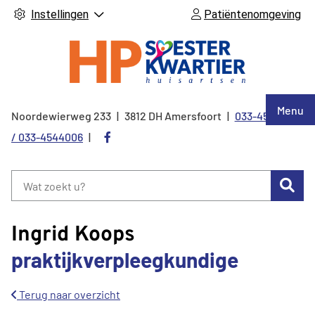
Instellingen
Patiëntenomgeving
Hoof
Menu
Noordewierweg
233
3812 DH
Amersfoort
033-4544005
Tel:
Bezoek
/ 033-4544006
onze
facebook
Zoe
pagina
Ingrid Koops
praktijkverpleegkundige
Terug naar overzicht