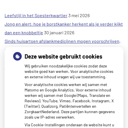
Leefstijl in het Soesterkwartier
3 mei 2026
Jong en alert: hoe je borstkanker herkent als je verder kijkt
dan een knobbeltje
30 januari 2026
Sinds huisartsen afslankmedicijnen mogen voorschrijven,
neemt gebruik toe
30 januari 2026
Deze website gebruikt cookies
Eigen risico gaat onder toekomstig kabinet omhoog
30
Wij gebruiken noodzakelijke cookies zodat deze
januari 2026
website goed kan werken. Voor analytische cookies
Schurft sinds corona geen vergeten ziekte meer: aantal
en externe inhoud vragen wij uw toestemming.
uitbraken fors gestegen
30 januari 2026
Voor analytische cookies werken wij samen met
Matomo en Google Analytics. Voor externe inhoud
Kunst van Marlies Spijker in onze praktijk
27 januari 2026
werken wij samen met Google (Maps, Translate en
CZ vergoedt zorg van twee gespecialiseerde
Reviews), YouTube, Vimeo, Facebook, Instagram, X
(Twitter), Qualizorg, Patiëntenvertellen en
revalidatieartsen niet meer
20 januari 2026
ZorgkaartNederland. Deze partijen kunnen gegevens
zoals uw IP-adres verwerken.
Via Cookie-instellingen onderaan de website kunt u