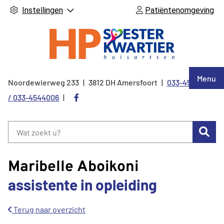
Instellingen
Patiëntenomgeving
Hoof
Menu
Noordewierweg
233
3812 DH
Amersfoort
033-4544005
Tel:
Bezoek
/ 033-4544006
onze
facebook
Zoe
pagina
Maribelle Aboikoni
assistente in opleiding
Terug naar overzicht