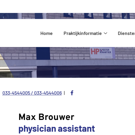
Hoofdmenu
Home
Praktijkinformatie
Dienste
Praktijkinform
submenu
Bezoek
033-4544005 / 033-4544006
Tel:
onze
facebook
Max Brouwer
pagina
physician assistant