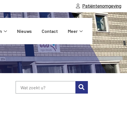
Patiëntenomgeving
n
Nieuws
Contact
Meer
atie
Diensten
Meer
submenu
submenu
Zoeken