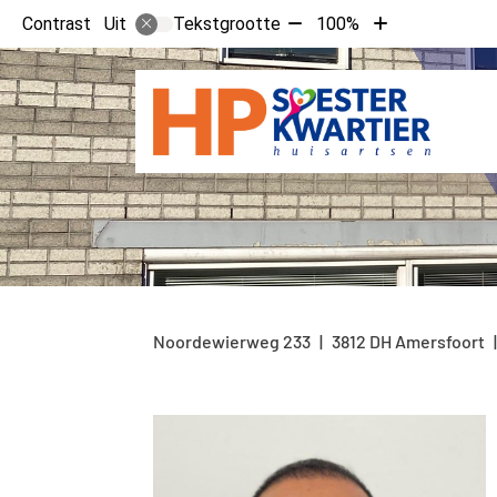
Tekst
Tekst
Contrast
Tekstgrootte
100%
Uit
verkleinen
vergroten
met
met
10%
10%
Noordewierweg
233
3812 DH
Amersfoort